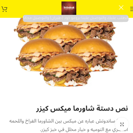
الطلب عليك والتوصيل علينا برومو كود (طيران) والتوصيل مجانا
Click to enlarge