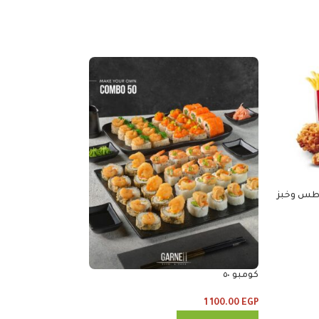
كومبو 30
690.00
EGP
كومبو ٥٠
إضافة إلى السلة
1 100.00
EGP