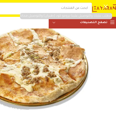
الطلب عليك والتوصيل علينا برومو كود (طيران) والتوصيل مجانا
تصفح التصنيفات