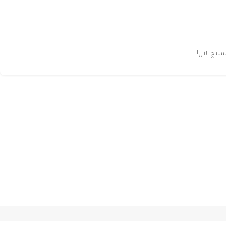
تج الآن!