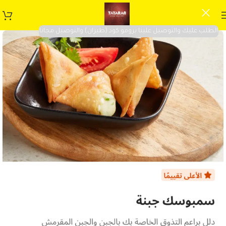
الطلب عليك والتوصيل علينا برومو كود (طيران) والتوصيل مجانا