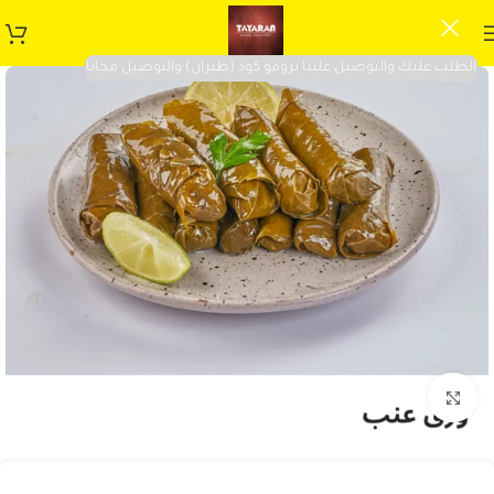
الطلب عليك والتوصيل علينا برومو كود (طيران) والتوصيل مجانا
Click to enlarge