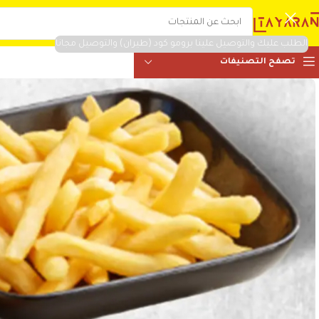
الطلب عليك والتوصيل علينا برومو كود (طيران) والتوصيل مجانا
تصفح التصنيفات