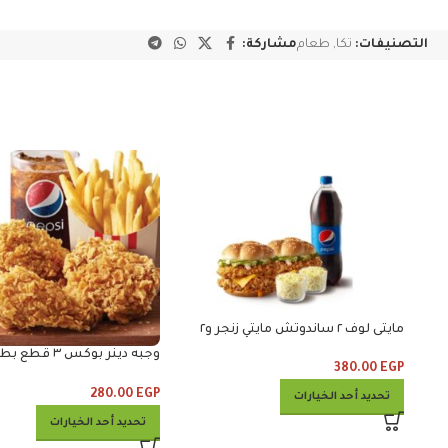
التصنيفات:
تكا
,
طعام
مشاركة:
مايتى لوف ٢ ساندوتش مايتي زنجر و٢
كلوسلو ومشروب
وجبه دينر بوكس ٣
380.00
EGP
وكلوسلو وبيبس
280.00
EGP
تحديد أحد الخيارات
تحديد أحد الخيارات