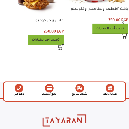
باكت ١٢قطعه وبطاطس وكلوسلو
وبيبسي
750.00
EGP
مايتى زنجر كومبو
تحديد أحد الخيارات
260.00
EGP
تحديد أحد الخيارات
هدايا دائمة
شحن سريع
دفع أونلاين
دعم فني