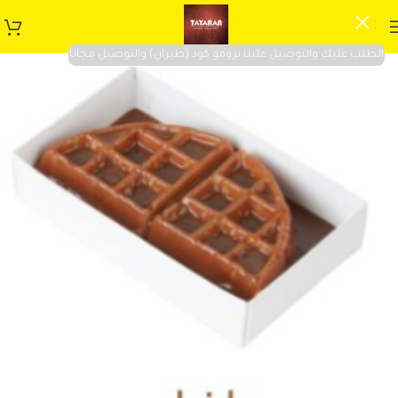
الطلب عليك والتوصيل علينا برومو كود (طيران) والتوصيل مجانا