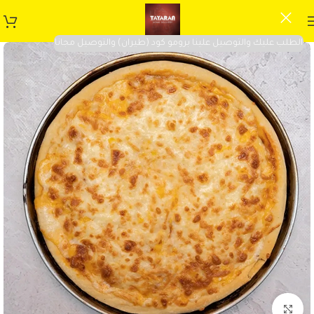
الطلب عليك والتوصيل علينا برومو كود (طيران) والتوصيل مجانا
Click to enlarge