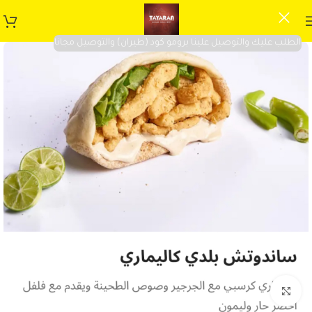
الطلب عليك والتوصيل علينا برومو كود (طيران) والتوصيل مجانا
Click to enlarge