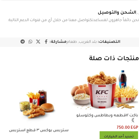
الشحن والتوصيل
نحن دائماً جاهزون لمساعدتكتواصل معنا من خلال أي من قنوات الدعم التالية:
التصنيفات:
بلد الغريب
,
طعام
مشاركة:
منتجات ذات صلة
باكت ١٢قطعه وبطاطس وكلوسلو
وبيبسي
750.00
EGP
ستربس بوكس ٣ قطع استربس
وبطاطس وكلوسلو وبيبسي
تحديد أحد الخيارات