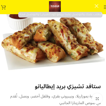
الطلب عليك والتوصيل علينا برومو كود (طيران) والتوصيل مجانا
Click to enlarge