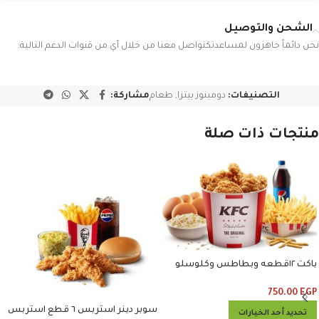
الشحن والتوصيل
نحن دائماً جاهزون لمساعدتكتواصل معنا من خلال أي من قنوات الدعم التالية:
التصنيفات:
دومينوز بيتزا
,
طعام
مشاركة:
منتجات ذات صلة
باكت ١٢قطعه وبطاطس وكلوسلو
وبيبسي
750.00
EGP
سوبر دينر استربس ٦ قطع استربس
تحديد أحد الخيارات