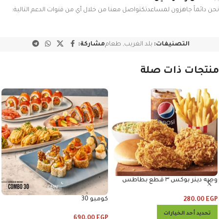
نحن دائماً جاهزون لمساعدتكتواصل معنا من خلال أي من قنوات الدعم التالية:
التصنيفات:
بلد الغريب
,
طعام
مشاركة:
منتجات ذات صلة
وجبه دينر بوكس ٣ قطع بطاطس
وكلوسلو وبيبس
كومبو 30
280.00
EGP
تحديد أحد الخيارات
690.00
EGP