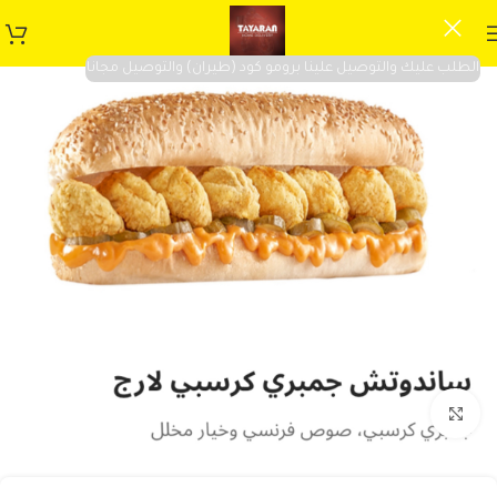
الطلب عليك والتوصيل علينا برومو كود (طيران) والتوصيل مجانا
Click to enlarge