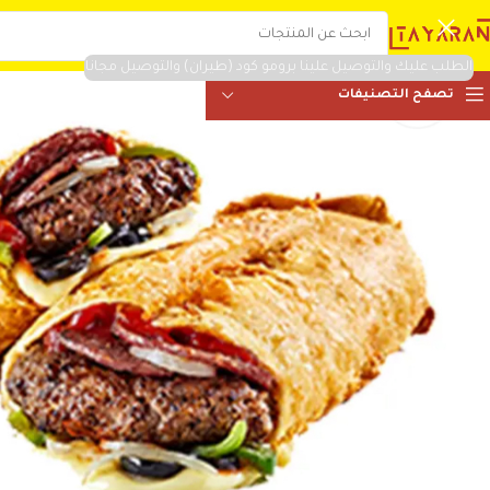
الطلب عليك والتوصيل علينا برومو كود (طيران) والتوصيل مجانا
تصفح التصنيفات