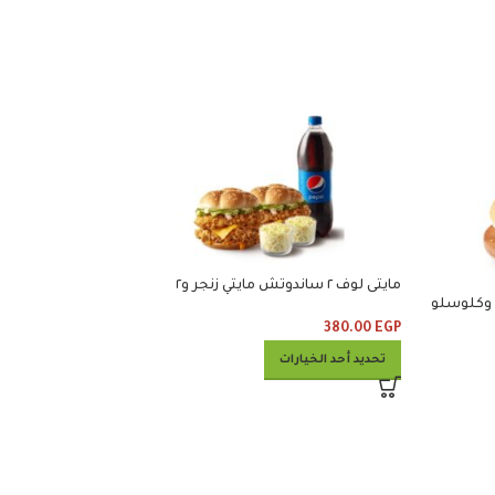
مايتى لوف ٢ ساندوتش مايتي زنجر و٢
كلوسلو ومشروب
380.00
EGP
تحديد أحد الخيارات
كومبو ٥٠
1 100.00
EGP