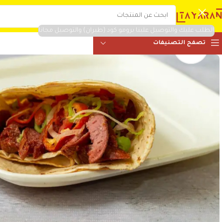
الطلب عليك والتوصيل علينا برومو كود (طيران) والتوصيل مجانا
تصفح التصنيفات