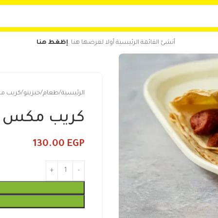
أنشئ القائمة الرئيسية أولا لعرضها هنا .
إظغط هنا
الرئيسية
طعام
خبزينو
كريب م
كريب مكس ل
130.00
EGP