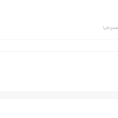
تج الآن!