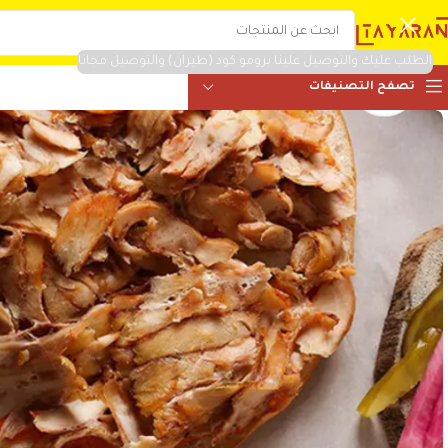
الطلب عليك والتوصيل علينا برومو كود (طيران) والتوصيل مجانا
تصفح التصنيفات