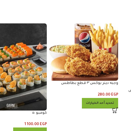
وجبه دينر بوكس ٣ قطع بطاطس
وكلوسلو وبيبس
ربس
280.00
EGP
تحديد أحد الخيارات
كومبو ٥٠
1 100.00
EGP