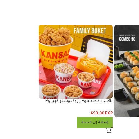
باكت ١٢ قطعه و٣ رز وكلوسلو كبير و٣
ساندوتش فياجرا مشو
خبز
295.00
EGP
690.00
EGP
إضافة إلى السلة
إضافة إلى السلة