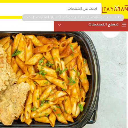
الطلب عليك والتوصيل علينا برومو كود (طيران) والتوصيل مجانا
تصفح التصنيفات