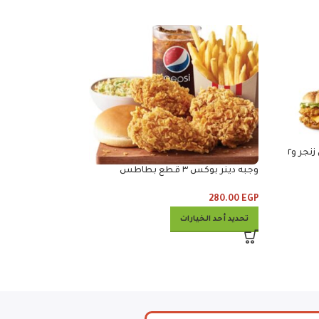
مايتى لوف ٢ ساندوتش مايتي زنجر و٢
وجبه دينر بوكس ٣ قطع بطاطس
وكلوسلو وبيبس
280.00
EGP
خبز
تحديد أحد الخيارات
690.00
EGP
إضافة إلى السلة