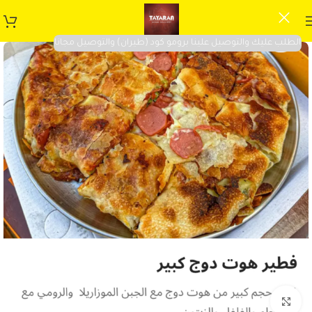
الطلب عليك والتوصيل علينا برومو كود (طيران) والتوصيل مجانا
Click to enlarge