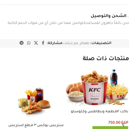
الشحن والتوصيل
نحن دائماً جاهزون لمساعدتكتواصل معنا من خلال أي من قنوات الدعم التالية:
التصنيفات:
طعام
,
عم شلتت
مشاركة:
منتجات ذات صلة
باكت ١٢قطعه وبطاطس وكلوسلو
وبيبسي
750.00
EGP
ستربس بوكس ٣ قطع استربس