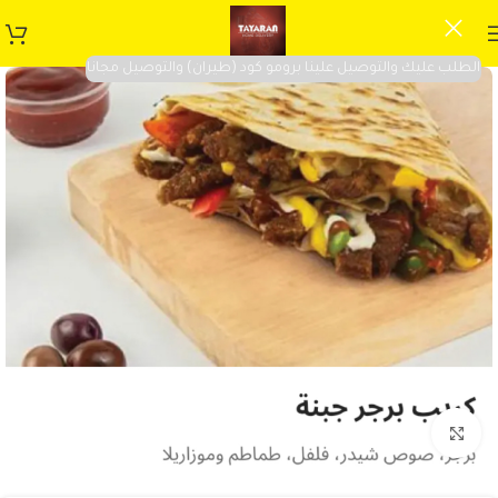
الطلب عليك والتوصيل علينا برومو كود (طيران) والتوصيل مجانا
Click to enlarge