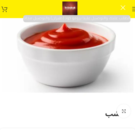
الطلب عليك والتوصيل علينا برومو كود (طيران) والتوصيل مجانا
Click to enlarge