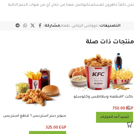
نحن دائماً جاهزون لمساعدتكتواصل معنا من خلال أي من قنوات الدعم التالية:
التصنيفات:
حوواشي الرفاعي
,
طعام
مشاركة:
منتجات ذات صلة
باكت ١٢قطعه وبطاطس وكلوسلو
وبيبسي
750.00
EGP
سوبر دينر استربس ٦ قطع استربس
تحديد أحد الخيارات
وبطاطس وكلوسلو وبيبسي
325.00
EGP