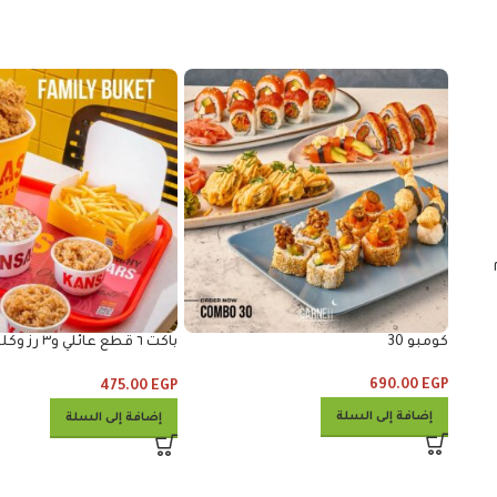
 ساندوتش مايتي زنجر و٢
كومبو 30
باكت ٦ قطع عائ
و٣ خبز
690.00
EGP
475.00
EGP
إضافة إلى السلة
إضافة إلى السلة