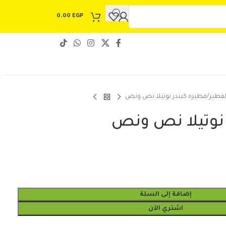
0.00
EGP
لفطير
فطيره كيندر نوتيلا نص ونص
 نوتيلا نص ونص
إضافة إلى السلة
اشتري الآن