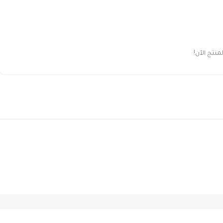
تج الآن!