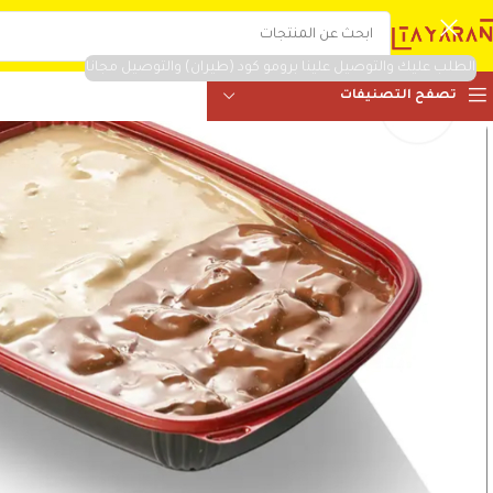
الطلب عليك والتوصيل علينا برومو كود (طيران) والتوصيل مجانا
تصفح التصنيفات