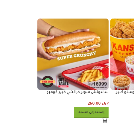
لي و٣ رز وكلوسلو كبير
ساندوتش سوبر كرانشي كبير كومبو
كومبو ٦ جمبري تقدم مع رز أو نودلز
260.00
EGP
180.00
EGP
إضافة إلى السلة
إضافة إلى السلة