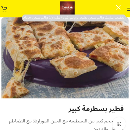
الطلب عليك والتوصيل علينا برومو كود (طيران) والتوصيل مجانا
Click to enlarge