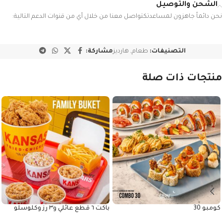
الشحن والتوصيل
نحن دائماً جاهزون لمساعدتكتواصل معنا من خلال أي من قنوات الدعم التالية:
التصنيفات:
طعام
,
هارديز
مشاركة:
منتجات ذات صلة
كومبو 30
باكت ٦ قطع عائلي و٣ رز وكلوسلو
كبير و٣ خبز