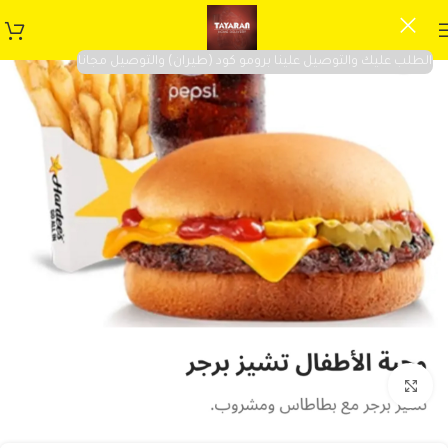
الطلب عليك والتوصيل علينا برومو كود (طيران) والتوصيل مجانا
Click to enlarge