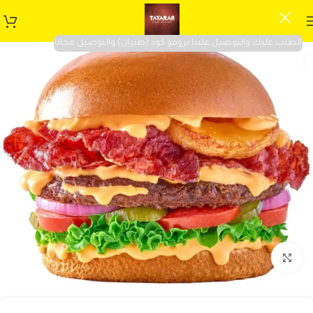
الطلب عليك والتوصيل علينا برومو كود (طيران) والتوصيل مجانا
Click to enlarge