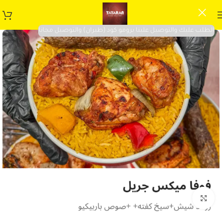
الطلب عليك والتوصيل علينا برومو كود (طيران) والتوصيل مجانا
Click to enlarge