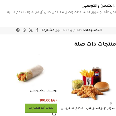
الشحن والتوصيل
نحن دائماً جاهزون لمساعدتكتواصل معنا من خلال أي من قنوات الدعم التالية:
التصنيفات:
طعام
,
واحد مشوي
مشاركة:
منتجات ذات صلة
تويستر ساندوتش
100.00
EGP
تحديد أحد الخيارات
سوبر دينر استربس ٦ قطع استربس
وبطاطس وكلوسلو وبيبسي