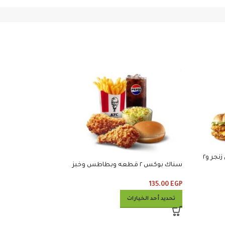
مايتى لوف ٢ ساندوتش مايتي زنجر و٢
سناك بوكس ٢ قطعه وبطاطس وخبز
وجبه
وكلوسلو وبيبس
135.00
EGP
280.00
EGP
تحديد أحد الخيارات
تحديد أحد الخيارات