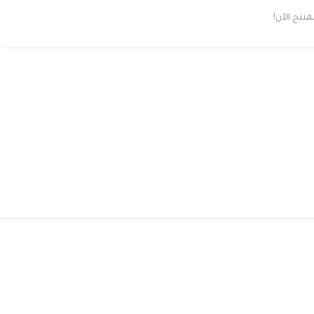
تج الآن!