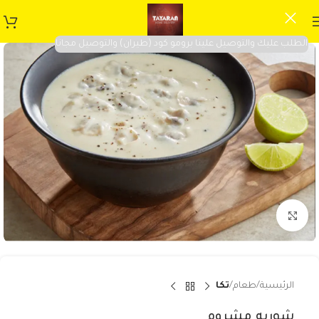
الطلب عليك والتوصيل علينا برومو كود (طيران) والتوصيل مجانا
Click to enlarge
الرئيسية
طعام
تكا
شوربه مشروم