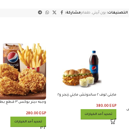
التصنيفات:
بون أبيتي
,
طعام
مشاركة:
مايتى لوف ٢ ساندوتش مايتي زنجر و٢
كلوسلو ومشروب
وجبه دينر بوكس ٣
380.00
EGP
وكلوسلو وبيبس
ربس
280.00
EGP
تحديد أحد الخيارات
تحديد أحد الخيارات