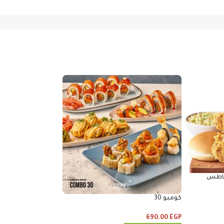
 قطع بطاطس
كومبو 30
و٣ خبز
690.00
EGP
475.00
EGP