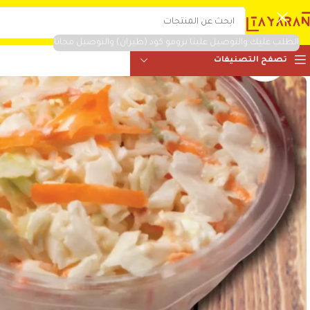
الطلب عليك والتوصيل علينا برومو كود (طيران) والتوصيل مجانا
تصفح التصنيفات