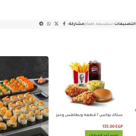
التصنيفات:
سمسمه
,
طعام
مشاركة:
 ساندوتش مايتي زنجر و٢
سناك بوكس ٢ قطعه وبطاطس وخبز
135.00
EGP
تحديد أحد الخيارات