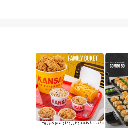
باكت ١٢ قطعه و٣ رز وكلوسلو كبير و٣