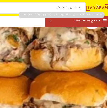
الطلب عليك والتوصيل علينا برومو كود (طيران) والتوصيل مجانا
تصفح التصنيفات