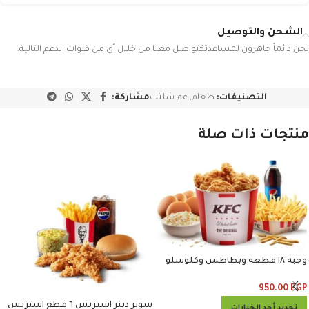
الشحن والتوصيل
نحن دائماً جاهزون لمساعدتكتواصل معنا من خلال أي من قنوات الدعم التالية:
التصنيفات:
طعام
,
عم شلتت
مشاركة:
منتجات ذات صلة
وجبه ١٨ قطعه وبطاطس وكلوسلو
وبيبسي
950.00
EGP
سوبر دينر استربس ٦ قطع استربس
تحديد أحد الخيارات