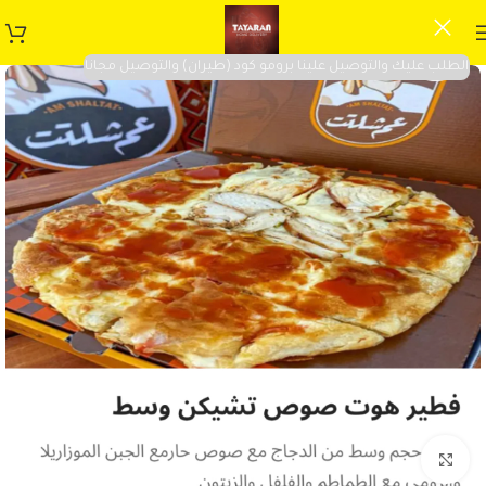
الطلب عليك والتوصيل علينا برومو كود (طيران) والتوصيل مجانا
Click to enlarge