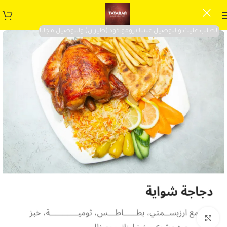
الطلب عليك والتوصيل علينا برومو كود (طيران) والتوصيل مجانا
Click to enlarge