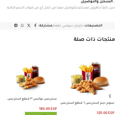
الشحن والتوصيل
نحن دائماً جاهزون لمساعدتكتواصل معنا من خلال أي من قنوات الدعم التالية:
التصنيفات:
جارنيل سوشي
,
طعام
مشاركة:
منتجات ذات صلة
ستربس بوكس ٣ قطع استربس
سوبر دينر استربس ٦ قطع استربس
وبطاطس وكلوسلو وبيبسي
وبطاطس وكلوسلو وبيبسي
180.00
EGP
325.00
EGP