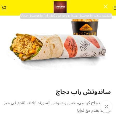
الطلب عليك والتوصيل علينا برومو كود (طيران) والتوصيل مجانا
Click to enlarge