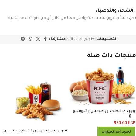
الشحن والتوصيل
نحن دائماً جاهزون لمساعدتكتواصل معنا من خلال أي من قنوات الدعم التالية:
التصنيفات:
طعام
,
هارت اتاك
مشاركة:
منتجات ذات صلة
وجبه ١٨ قطعه وبطاطس وكلوسلو
وبيبسي
950.00
EGP
سوبر دينر استربس ٦ قطع استربس
تحديد أحد الخيارات