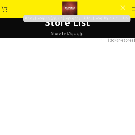
الطلب عليك والتوصيل علينا برومو كود (طيران) والتوصيل مجانا
Store List
الرئيسية
Store List
[dokan-stores]