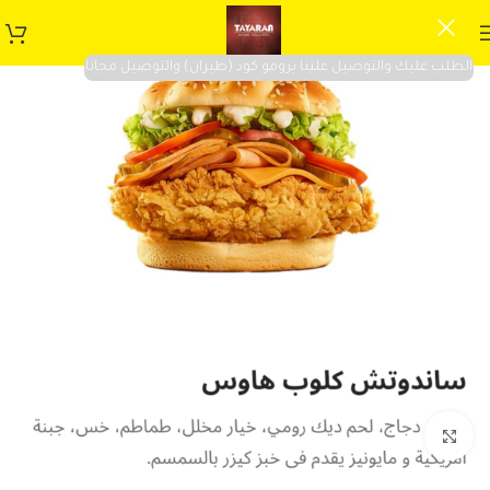
الطلب عليك والتوصيل علينا برومو كود (طيران) والتوصيل مجانا
Click to enlarge