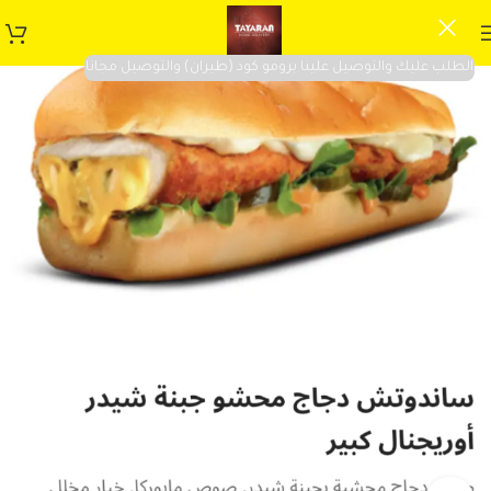
الطلب عليك والتوصيل علينا برومو كود (طيران) والتوصيل مجانا