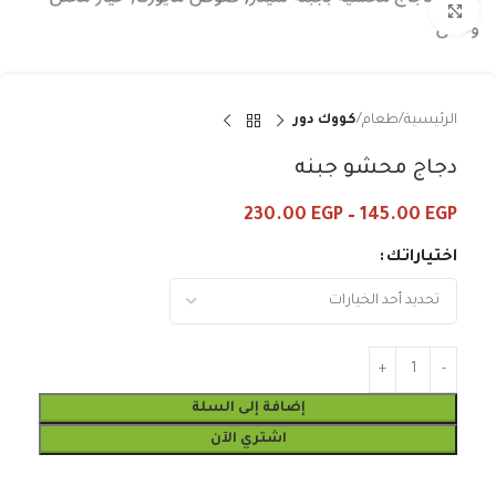
Click to enlarge
الرئيسية
طعام
كووك دور
دجاج محشو جبنه
230.00
EGP
–
145.00
EGP
اختياراتك
إضافة إلى السلة
اشتري الآن