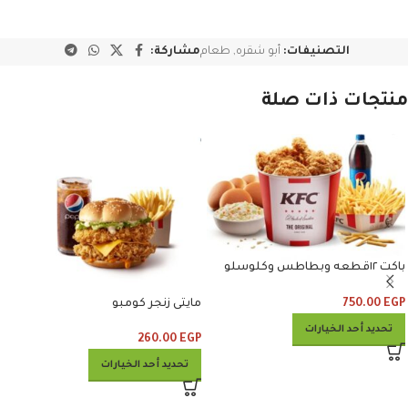
التصنيفات:
أبو شقره
,
طعام
مشاركة:
منتجات ذات صلة
باكت ١٢قطعه وبطاطس وكلوسلو
وبيبسي
750.00
EGP
مايتى زنجر كومبو
تحديد أحد الخيارات
260.00
EGP
تحديد أحد الخيارات