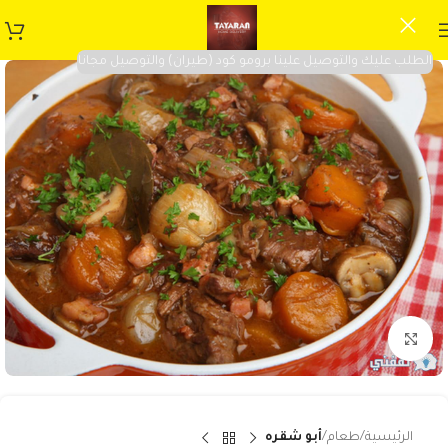
الطلب عليك والتوصيل علينا برومو كود (طيران) والتوصيل مجانا
Click to enlarge
الرئيسية
طعام
أبو شقره