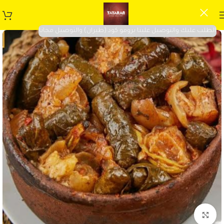
الطلب عليك والتوصيل علينا برومو كود (طيران) والتوصيل مجانا
Click to enlarge