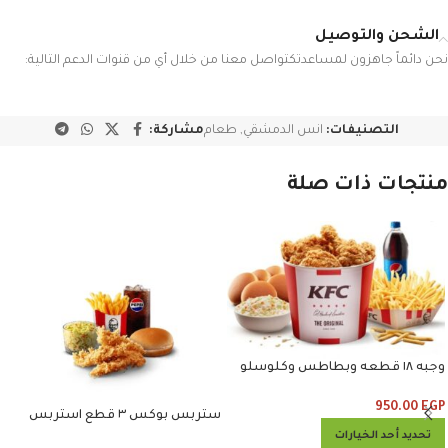
الشحن والتوصيل
نحن دائماً جاهزون لمساعدتكتواصل معنا من خلال أي من قنوات الدعم التالية:
التصنيفات:
انس الدمشقي
,
طعام
مشاركة:
منتجات ذات صلة
وجبه ١٨ قطعه وبطاطس وكلوسلو
وبيبسي
950.00
EGP
ستربس بوكس ٣ قطع استربس
وبطاطس وكلوسلو وبيبسي
تحديد أحد الخيارات