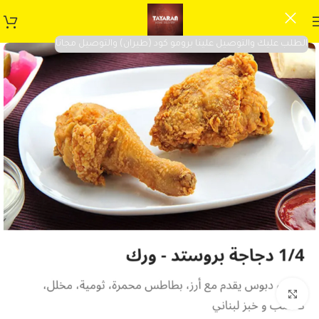
الطلب عليك والتوصيل علينا برومو كود (طيران) والتوصيل مجانا
Click to enlarge