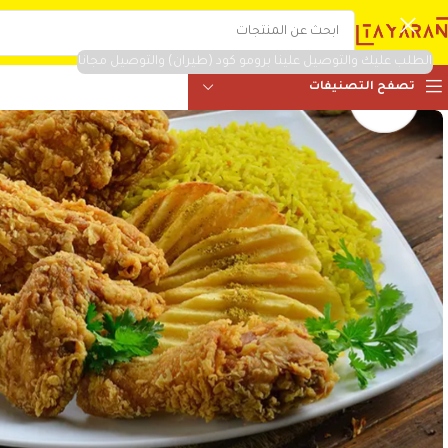
الطلب عليك والتوصيل علينا برومو كود (طيران) والتوصيل مجانا
تصفح التصنيفات