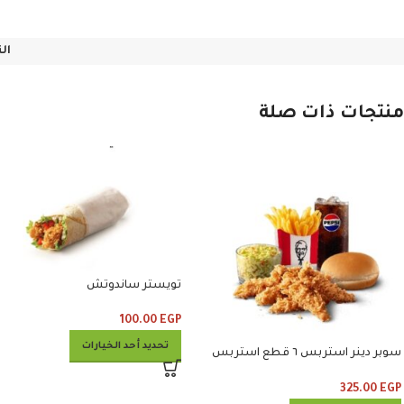
ال
منتجات ذات صلة
تويستر ساندوتش
100.00
EGP
تحديد أحد الخيارات
سوبر دينر استربس ٦ قطع استربس
وبطاطس وكلوسلو وبيبسي
325.00
EGP