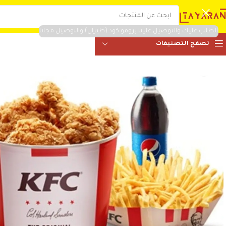
الطلب عليك والتوصيل علينا برومو كود (طيران) والتوصيل مجانا
تصفح التصنيفات