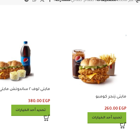
تج:
غير محدد
التصنيفات:
طعام
,
كنتاكي
مشاركة:
كلوسلو ومشروب
مايتى زنجر كومبو
380.00
EGP
260.00
EGP
تحديد أحد الخيارات
تحديد أحد الخيارات