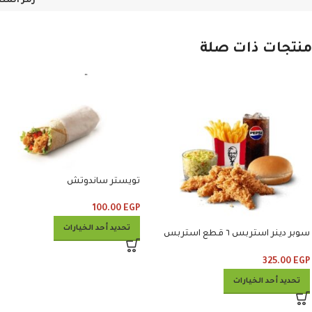
رمز المن
منتجات ذات صلة
تويستر ساندوتش
100.00
EGP
تحديد أحد الخيارات
سوبر دينر استربس ٦ قطع استربس
وبطاطس وكلوسلو وبيبسي
325.00
EGP
تحديد أحد الخيارات