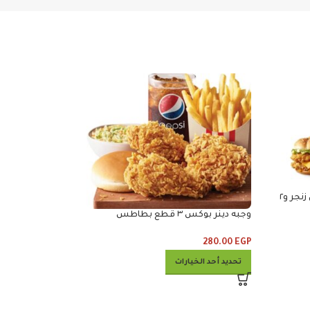
مايتى لوف ٢ ساندوتش مايتي زنجر و٢
وجبه دينر بوكس ٣ قطع بطاطس
وكلوسلو وبيبس
280.00
EGP
كومبو 30
تحديد أحد الخيارات
690.00
EGP
إضافة إلى السلة