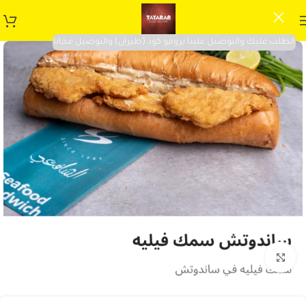
الطلب عليك والتوصيل علينا برومو كود (طيران) والتوصيل مجانا
Click to enlarge