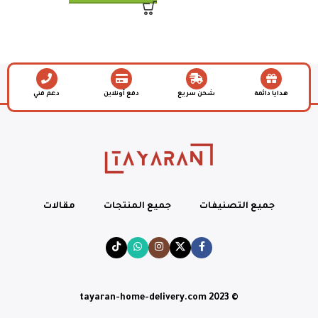
هدايا دائمة
شحن سريع
دفع أونلاين
دعم فني
جميع التصنيفات
جميع المنتجات
مقالات
© tayaran-home-delivery.com 2023