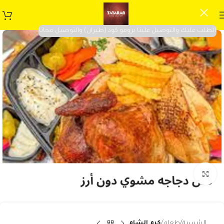
الطلب عليك والتوصيل علينا برومو كود (طيران) والتوصيل مجانا
Click to enlarge
الرئيسية
طعام
كرم الشام