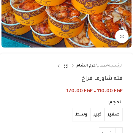
Click to enlarge
الرئيسية
طعام
كرم الشام
فته شاورما فراخ
170.00
EGP
–
110.00
EGP
الحجم
صغير
كبير
وسط