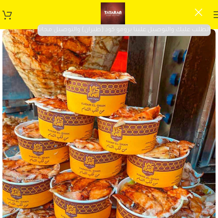
الطلب عليك والتوصيل علينا برومو كود (طيران) والتوصيل مجانا