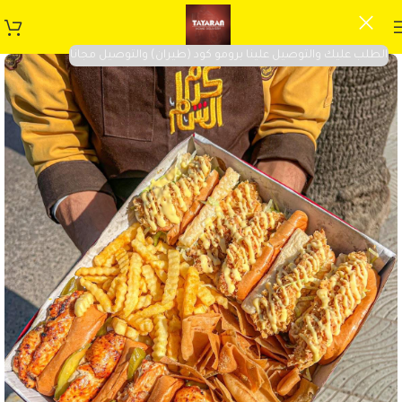
الطلب عليك والتوصيل علينا برومو كود (طيران) والتوصيل مجانا