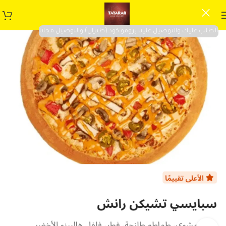
الطلب عليك والتوصيل علينا برومو كود (طيران) والتوصيل مجانا