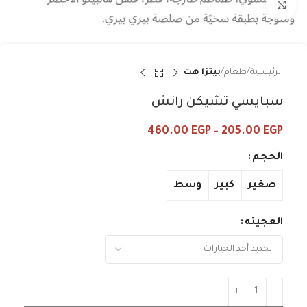
Click to enlarge
الرئيسية
طعام
بيتزا هت
سبايسي تشيكن رانش
460.00
EGP
–
205.00
EGP
الحجم
صغير
كبير
وسط
العجينه