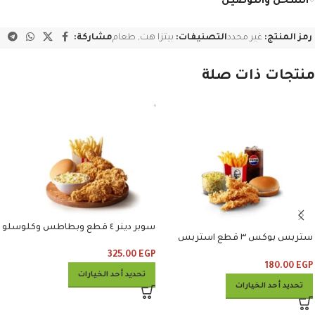
الشحن والتوصيل
رمز المنتج:
غير محدد
التصنيفات:
بيتزا هت
,
طعام
مشاركة:
منتجات ذات صلة
سوبر دينر ٤ قطع وبطاطس وكلوسلو
ستربس بوكس ٣ قطع استربس
وبطاطس وكلوسلو وبيبسي
325.00
EGP
180.00
EGP
تحديد أحد الخيارات
تحديد أحد الخيارات