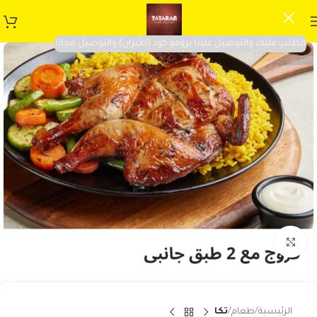
الطلب عليك والتوصيل علينا برومو كود (طيران) والتوصيل مجانا
Click to enlarge
الرئيسية
طعام
تكا