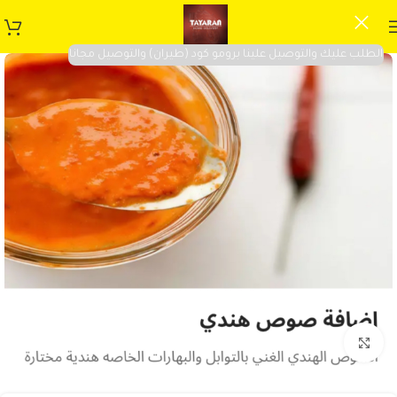
الطلب عليك والتوصيل علينا برومو كود (طيران) والتوصيل مجانا
Click to enlarge