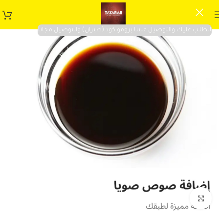
الطلب عليك والتوصيل علينا برومو كود (طيران) والتوصيل مجانا
Click to enlarge