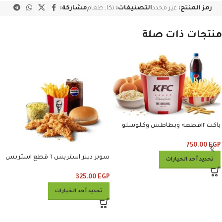
رمز المنتج:
غير محدد
التصنيفات:
تكا
,
طعام
مشاركة:
منتجات ذات صلة
باكت ١٢قطعه وبطاطس وكلوسلو
وبيبسي
750.00
EGP
سوبر دينر استربس ٦ قطع استربس
تحديد أحد الخيارات
وبطاطس وكلوسلو وبيبسي
325.00
EGP
تحديد أحد الخيارات