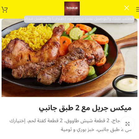
الطلب عليك والتوصيل علينا برومو كود (طيران) والتوصيل مجانا
Click to enlarge