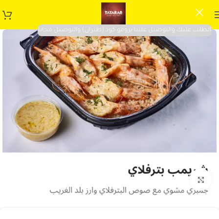
الطلب عليك والتوصيل علينا برومو كود (طيران) والتوصيل مجانا
Click to enlarge