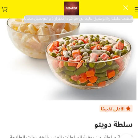
الطلب عليك والتوصيل علينا برومو كود (طيران) والتوصيل مجانا