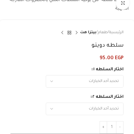
Click to enlarge
الرئيسية
طعام
بيتزا هت
سلطه دويتو
95.00
EGP
اختار السلطه ١
اختار السلطه ٢