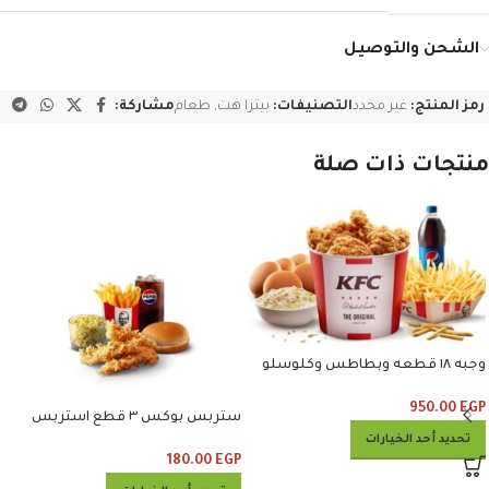
الشحن والتوصيل
رمز المنتج:
غير محدد
التصنيفات:
بيتزا هت
,
طعام
مشاركة:
منتجات ذات صلة
وجبه ١٨ قطعه وبطاطس وكلوسلو
وبيبسي
950.00
EGP
ستربس بوكس ٣ قطع استربس
وبطاطس وكلوسلو وبيبسي
تحديد أحد الخيارات
180.00
EGP