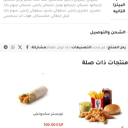
بيبروني
,
بيبروني رانش سبايسي
,
تشا تشا
,
تشيز برجر
,
تشيكن
البيتزا
باربيكيو
,
تشيكن باربيكيو بوبرز
,
تشيكن رانش
,
تشيكن سوبر بابا
,
جمبري
,
جمبري رانش
,
سموكي تشيز
,
سموكي رانش
,
سوبر بابا
,
التانيه
ليتل ايطالي
,
مكسيكان
,
هوت اند سبايسي
الشحن والتوصيل
رمز المنتج:
غير محدد
التصنيفات:
بابا جونز
,
طعام
مشاركة:
منتجات ذات صلة
تويستر ساندوتش
100.00
EGP