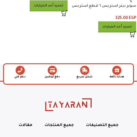
تحديد أحد الخيارات
سوبر دينر استربس ٦ قطع استربس
وبطاطس وكلوسلو وبيبسي
325.00
EGP
تحديد أحد الخيارات
هدايا دائمة
شحن سريع
دفع أونلاين
دعم فني
جميع التصنيفات
جميع المنتجات
مقالات