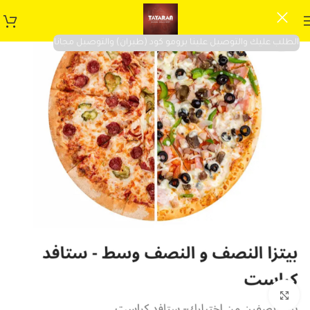
الطلب عليك والتوصيل علينا برومو كود (طيران) والتوصيل مجانا
Click to enlarge